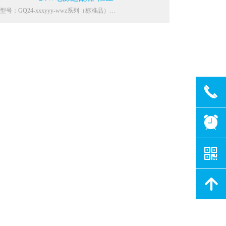
型号：GQ24-xxxyyy-wwz系列（标准品）
功能参数：
100-240Vac
：差模4KV，共模4KV
：接触8KV，空气15KV
：VI
0.1W Max.
：0℃~40℃
끅
：OCP，OVP
：IP20
IEC62368-1,EN62368-1,UL62368-1,AS/NZS
뀥
8.1,GB4943,J62368,K62368,IS13252(PART 1):2010
：路由器、机顶盒、网关、显示器、计算机、音箱等IT/AV类
낃
녕