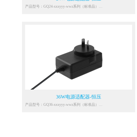
产品型号：GQ24-xxxyyy-wwz系列（标准品）
主要功能参数：
输入：100-240Vac
雷击：差模4KV，共模4KV
静电：接触8KV，空气15KV
能效：VI
待机：0.1W Max.
环温：0℃~40℃
保护：OCP，OVP，SCP
防水：IP20
认证：EN61558-1,ETL1310,AS/NZS
61558.1,GB4706,J61558,K60950
应用：吸尘器、扫地机器人、电熨斗、电风扇、豆浆机、空气净化
器等家电类设备
36W电源适配器-恒压
产品型号：GQ36-xxxyyy-wwz系列（标准品）
主要功能参数：
输入：100-240Vac
雷击：差模4KV，共模4KV
静电：接触8KV，空气15KV
能效：VI