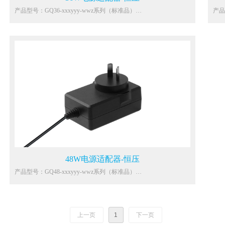
产品型号：GQ36-xxxyyy-wwz系列（标准品）
产品
主要功能参数：
主要
输入：100-240Vac
输入：
雷击：差模4KV，共模4KV
雷击
静电：接触8KV，空气15KV
静电
能效：VI
能效
待机：0.1W Max.
待机：
环温：0℃~40℃
环温
保护：OCP，OVP
保护
防水：IP20
防水
认证：EN61558-1,ETL1310,AS/NZS
认证：
61558.1,GB4706,J61558,K60950
6236
应用：吸尘器、扫地机器人、电熨斗、电风扇、豆浆机、空气净化
应用
器等家电类设备
设备
48W电源适配器-恒压
产品型号：GQ48-xxxyyy-wwz系列（标准品）
主要功能参数：
输入：100-240Vac
雷击：差模4KV，共模4KV
静电：接触8KV，空气15KV
上一页
1
下一页
能效：VI