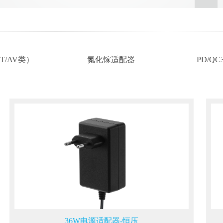
T/AV类）
氮化镓适配器
PD/QC
36W电源适配器-恒压