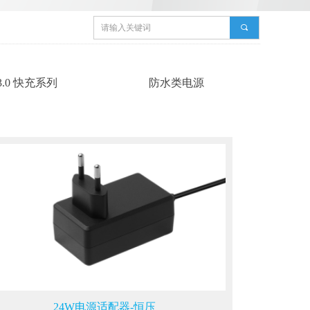
끠
3.0 快充系列
防水类电源
24W电源适配器-恒压