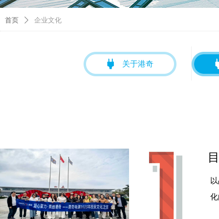
首页
ꄲ
企业文化
关于港奇
以
化