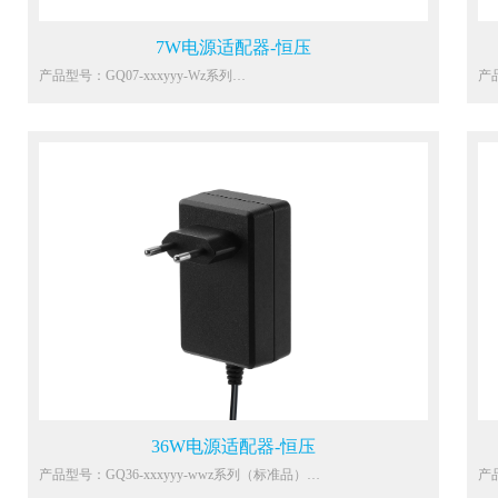
7W电源适配器-恒压
产品型号：GQ07-xxxyyy-Wz系列
产品
主要功能参数：
主
输入：100-240Vac
输入
雷击：差模2.5KV，共模4KV
雷
静电：接触8KV，空气15KV
静
能效：VI
能
待机：0.1W Max.
待机
环温：0℃~40℃
环
保护：OCP，OVP
保
防水：IP20
防水
认证：ETL1310，EN61558,J61558, SAA61558,K60950
认证
应用：吸尘器、扫地机器人、电熨斗、电风扇、豆浆机、空气净化
应
器等家电类设备
器
36W电源适配器-恒压
产品型号：GQ36-xxxyyy-wwz系列（标准品）
产品
主要功能参数：
主